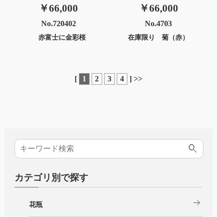
￥66,000
￥66,000
No.720402
No.4703
赤富士に金彩桜
在庫限り 菊（赤）
[
1
2
3
4
]
>>
カテゴリ別で探す
arrow_right_alt
花瓶