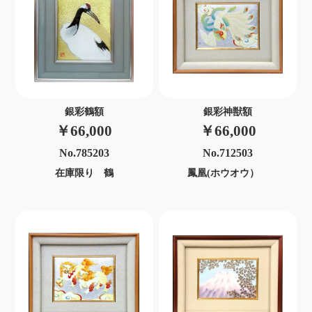
銀彩鶴額
銀彩神獣額
￥66,000
￥66,000
No.785203
No.712503
在庫限り 鶴
鳳凰(ホウオウ）