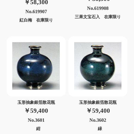
￥58,300
No.619908
No.619907
三果文宝石入 在庫限り
紅白梅 在庫限り
玉形抽象銀箔散花瓶
玉形抽象銀箔散花瓶
￥59,400
￥59,400
No.3601
No.3602
紺
緑