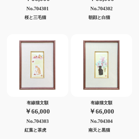
No.704301
No.704302
桜と三毛猫
朝顔と白猫
有線猫文額
有線猫文額
￥66,000
￥66,000
No.704304
No.704303
南天と黒猫
紅葉と茶虎