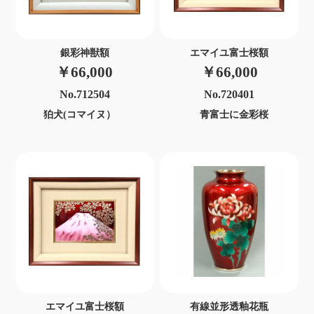
銀彩神獣額
エマイユ富士桜額
￥66,000
￥66,000
No.712504
No.720401
狛犬(コマイヌ）
青富士に金彩桜
エマイユ富士桜額
有線並形透釉花瓶