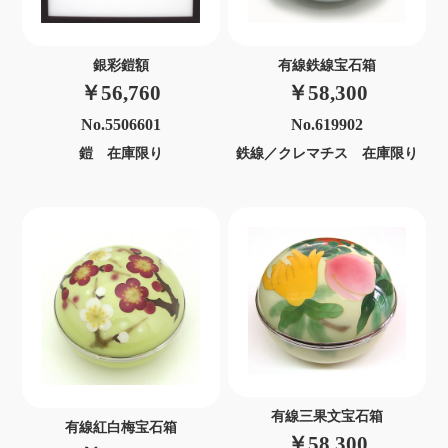
銀彩鎧額
有線鉄線宝石箱
￥56,760
￥58,300
No.5506601
No.619902
鎧 在庫限り
鉄線／クレマチス 在庫限り
有線三果文宝石箱
有線紅白梅宝石箱
￥58,300