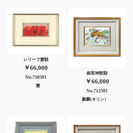
レリーフ蟹額
￥66,000
銀彩神獣額
No.750501
￥66,000
蟹
No.712501
麒麟(キリン）