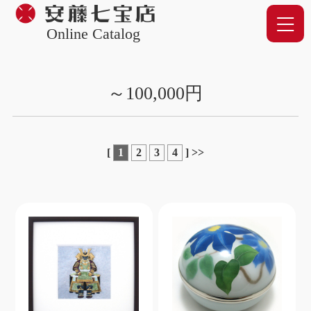
Online Catalog
～100,000円
[
1
2
3
4
]
>>