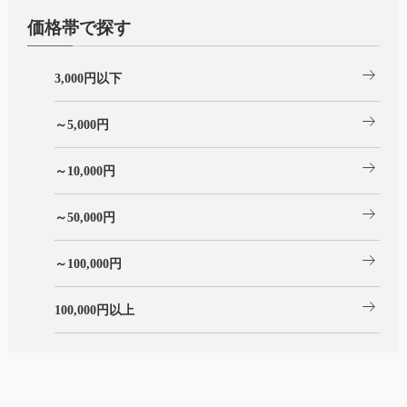
価格帯で探す
arrow_right_alt
3,000円以下
arrow_right_alt
～5,000円
arrow_right_alt
～10,000円
arrow_right_alt
～50,000円
arrow_right_alt
～100,000円
arrow_right_alt
100,000円以上