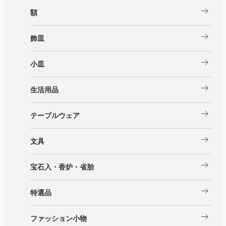
arrow_right_alt
額
arrow_right_alt
飾皿
arrow_right_alt
小皿
arrow_right_alt
生活用品
arrow_right_alt
テーブルウェア
arrow_right_alt
文具
arrow_right_alt
宝石入・香炉・省胎
arrow_right_alt
特選品
arrow_right_alt
ファッション小物