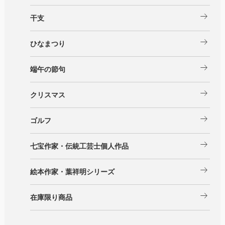
arrow_right_alt
干支
arrow_right_alt
ひなまつり
arrow_right_alt
端午の節句
arrow_right_alt
クリスマス
arrow_right_alt
ゴルフ
arrow_right_alt
七宝作家・伝統工芸士個人作品
arrow_right_alt
絵本作家・葉祥明シリーズ
arrow_right_alt
在庫限り商品