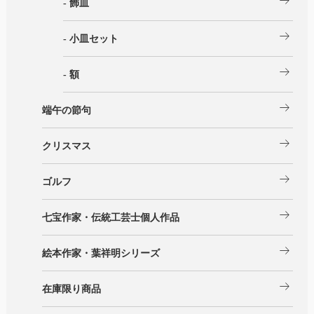
arrow_right_alt
- 飾皿
arrow_right_alt
- 小皿セット
arrow_right_alt
- 額
arrow_right_alt
端午の節句
arrow_right_alt
クリスマス
arrow_right_alt
ゴルフ
arrow_right_alt
七宝作家・伝統工芸士個人作品
arrow_right_alt
絵本作家・葉祥明シリーズ
arrow_right_alt
在庫限り商品