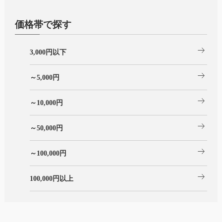
価格帯で探す
arrow_right_alt
3,000円以下
arrow_right_alt
～5,000円
arrow_right_alt
～10,000円
arrow_right_alt
～50,000円
arrow_right_alt
～100,000円
arrow_right_alt
100,000円以上