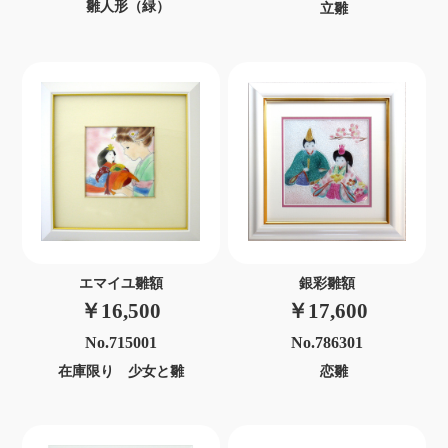
雛人形（緑）
立雛
エマイユ雛額
銀彩雛額
￥16,500
￥17,600
No.715001
No.786301
在庫限り 少女と雛
恋雛