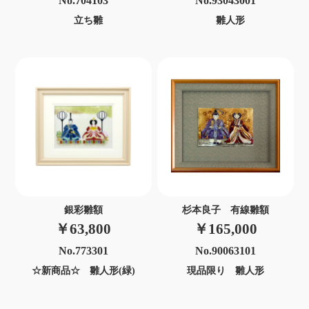
No.704103
No.93043001
立ち雛
雛人形
銀彩雛額
杉本良子 有線雛額
￥63,800
￥165,000
No.773301
No.90063101
☆新商品☆ 雛人形(緑)
現品限り 雛人形