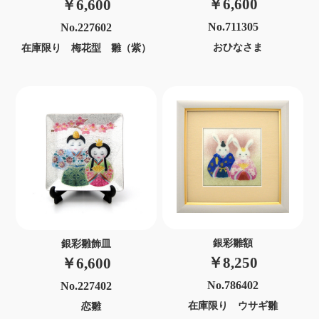
￥6,600
￥6,600
No.711305
No.227602
おひなさま
在庫限り 梅花型 雛（紫）
銀彩雛額
銀彩雛飾皿
￥8,250
￥6,600
No.786402
No.227402
在庫限り ウサギ雛
恋雛