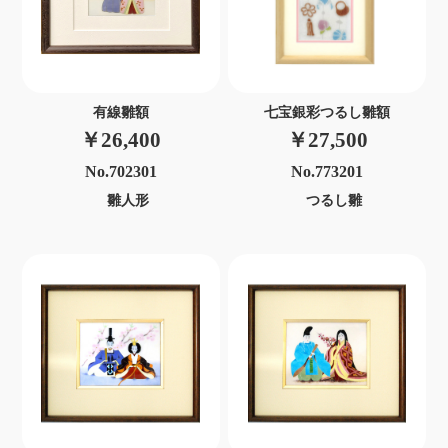
有線雛額
七宝銀彩つるし雛額
￥26,400
￥27,500
No.702301
No.773201
雛人形
つるし雛