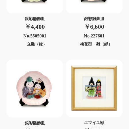
銀彩雛飾皿
銀彩雛飾皿
￥4,400
￥6,600
No.5505901
No.227601
立雛（緑）
梅花型 雛（緑）
エマイユ額
銀彩雛飾皿