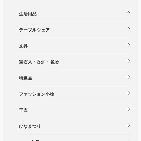
arrow_right_alt
生活用品
arrow_right_alt
テーブルウェア
arrow_right_alt
文具
arrow_right_alt
宝石入・香炉・省胎
arrow_right_alt
特選品
arrow_right_alt
ファッション小物
arrow_right_alt
干支
arrow_right_alt
ひなまつり