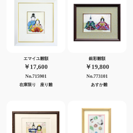
エマイユ雛額
銀彩雛額
￥17,600
￥19,800
No.715901
No.773101
在庫限り 座り雛
あすか雛