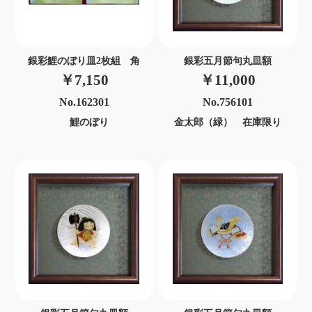
銀彩鯉のぼり皿2枚組 角
銀彩五月節句丸皿額
￥7,150
￥11,000
No.162301
No.756101
鯉のぼり
金太郎（緑） 在庫限り