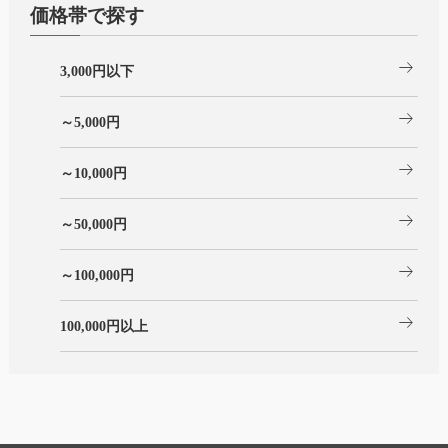
価格帯で探す
arrow_right_alt
3,000円以下
arrow_right_alt
～5,000円
arrow_right_alt
～10,000円
arrow_right_alt
～50,000円
arrow_right_alt
～100,000円
arrow_right_alt
100,000円以上