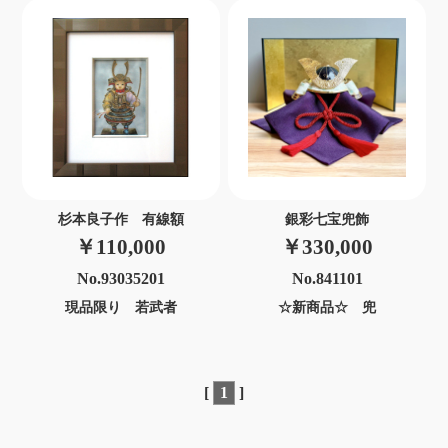
杉本良子作 有線額
銀彩七宝兜飾
￥110,000
￥330,000
No.93035201
No.841101
現品限り 若武者
☆新商品☆ 兜
[
1
]