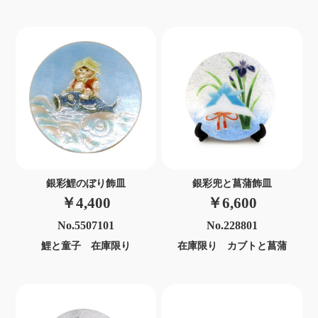
銀彩鯉のぼり飾皿
銀彩兜と菖蒲飾皿
￥4,400
￥6,600
No.5507101
No.228801
鯉と童子 在庫限り
在庫限り カブトと菖蒲