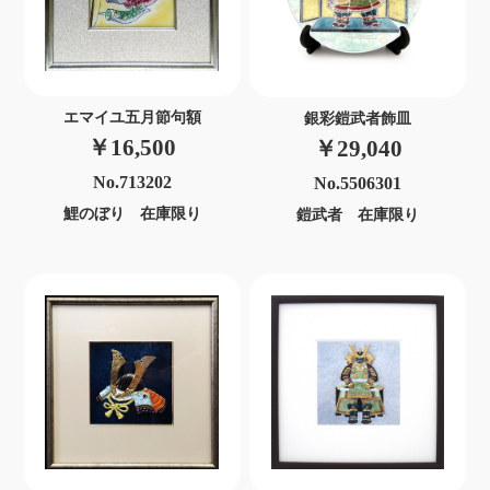
エマイユ五月節句額
銀彩鎧武者飾皿
￥16,500
￥29,040
No.713202
No.5506301
鯉のぼり 在庫限り
鎧武者 在庫限り