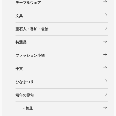
arrow_right_alt
テーブルウェア
arrow_right_alt
文具
arrow_right_alt
宝石入・香炉・省胎
arrow_right_alt
特選品
arrow_right_alt
ファッション小物
arrow_right_alt
干支
arrow_right_alt
ひなまつり
arrow_right_alt
端午の節句
arrow_right_alt
- 飾皿