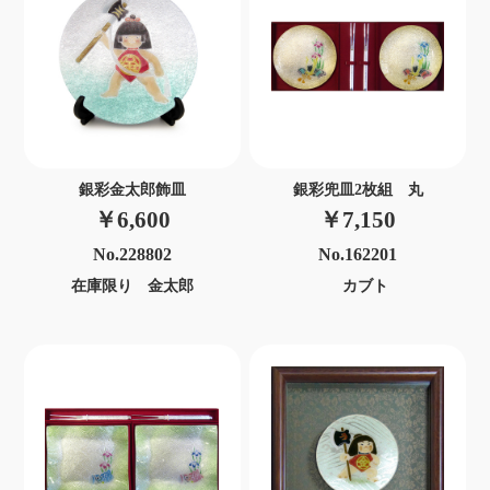
銀彩金太郎飾皿
銀彩兜皿2枚組 丸
￥6,600
￥7,150
No.228802
No.162201
在庫限り 金太郎
カブト