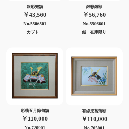
銀彩兜額
銀彩鎧額
￥43,560
￥56,760
No.5506501
No.5506601
カブト
鎧 在庫限り
彩釉五月節句額
有線兜菖蒲額
￥110,000
￥110,000
No.720901
No.705801