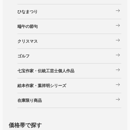
arrow_right_alt
ひなまつり
arrow_right_alt
端午の節句
arrow_right_alt
クリスマス
arrow_right_alt
ゴルフ
arrow_right_alt
七宝作家・伝統工芸士個人作品
arrow_right_alt
絵本作家・葉祥明シリーズ
arrow_right_alt
在庫限り商品
価格帯で探す