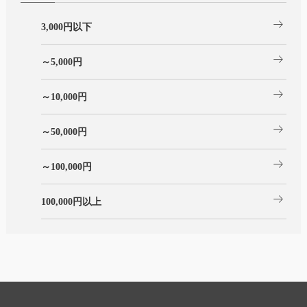
arrow_right_alt
3,000円以下
arrow_right_alt
～5,000円
arrow_right_alt
～10,000円
arrow_right_alt
～50,000円
arrow_right_alt
～100,000円
arrow_right_alt
100,000円以上