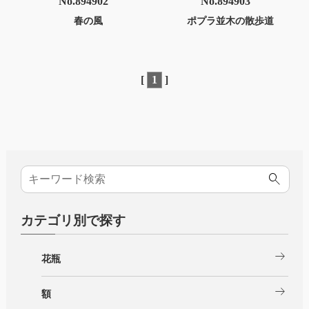
No.894902
No.894903
春の風
ポプラ並木の散歩道
[
1
]
カテゴリ別で探す
arrow_right_alt
花瓶
arrow_right_alt
額