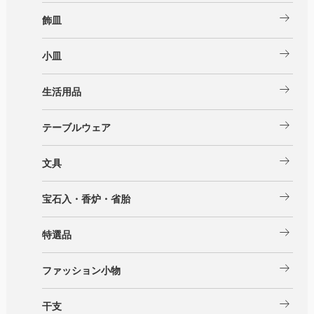
arrow_right_alt
飾皿
arrow_right_alt
小皿
arrow_right_alt
生活用品
arrow_right_alt
テーブルウェア
arrow_right_alt
文具
arrow_right_alt
宝石入・香炉・省胎
arrow_right_alt
特選品
arrow_right_alt
ファッション小物
arrow_right_alt
干支