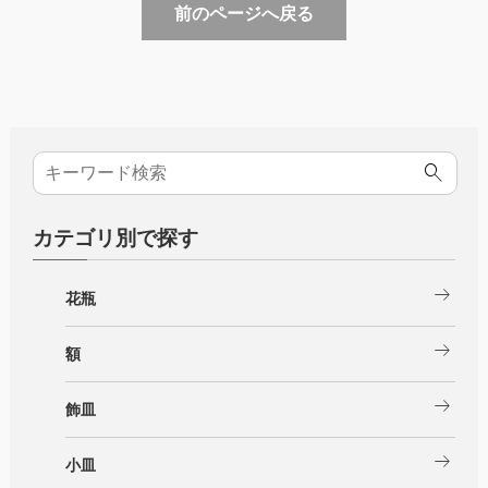
前のページへ戻る
カテゴリ別で探す
arrow_right_alt
花瓶
arrow_right_alt
額
arrow_right_alt
飾皿
arrow_right_alt
小皿