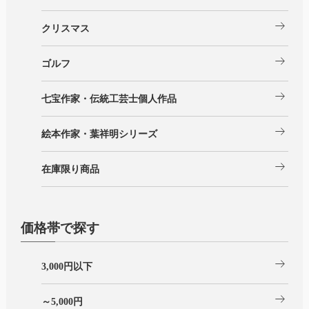
arrow_right_alt
クリスマス
arrow_right_alt
ゴルフ
arrow_right_alt
七宝作家・伝統工芸士個人作品
arrow_right_alt
絵本作家・葉祥明シリーズ
arrow_right_alt
在庫限り商品
価格帯で探す
arrow_right_alt
3,000円以下
arrow_right_alt
～5,000円