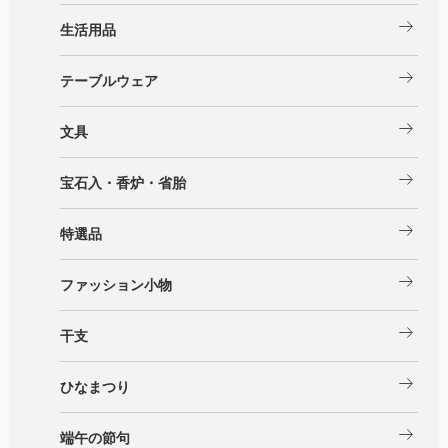
arrow_right_alt
生活用品
arrow_right_alt
テーブルウェア
arrow_right_alt
文具
arrow_right_alt
宝石入・香炉・省胎
arrow_right_alt
特選品
arrow_right_alt
ファッション小物
arrow_right_alt
干支
arrow_right_alt
ひなまつり
arrow_right_alt
端午の節句