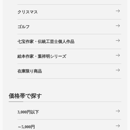
arrow_right_alt
クリスマス
arrow_right_alt
ゴルフ
arrow_right_alt
七宝作家・伝統工芸士個人作品
arrow_right_alt
絵本作家・葉祥明シリーズ
arrow_right_alt
在庫限り商品
価格帯で探す
arrow_right_alt
3,000円以下
arrow_right_alt
～5,000円