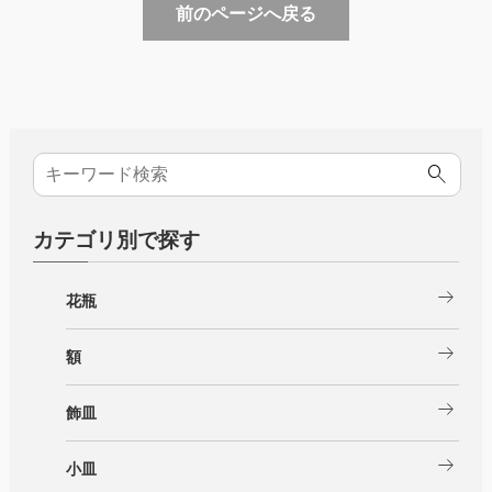
前のページへ戻る
カテゴリ別で探す
arrow_right_alt
花瓶
arrow_right_alt
額
arrow_right_alt
飾皿
arrow_right_alt
小皿