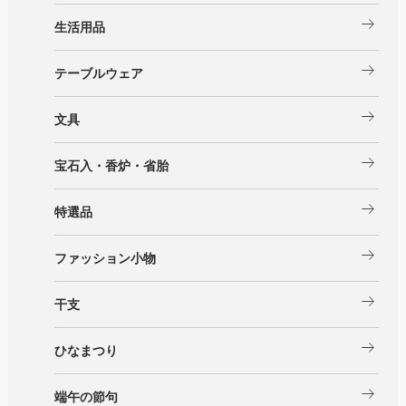
arrow_right_alt
生活用品
arrow_right_alt
テーブルウェア
arrow_right_alt
文具
arrow_right_alt
宝石入・香炉・省胎
arrow_right_alt
特選品
arrow_right_alt
ファッション小物
arrow_right_alt
干支
arrow_right_alt
ひなまつり
arrow_right_alt
端午の節句