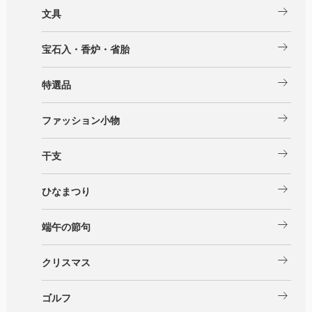
arrow_right_alt
文具
arrow_right_alt
宝石入・香炉・省胎
arrow_right_alt
特選品
arrow_right_alt
ファッション小物
arrow_right_alt
干支
arrow_right_alt
ひなまつり
arrow_right_alt
端午の節句
arrow_right_alt
クリスマス
arrow_right_alt
ゴルフ