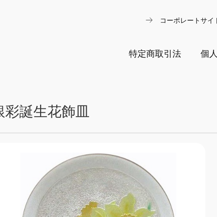
arrow_right_alt
コーポレートサイ
特定商取引法
個
銀彩誕生花飾皿