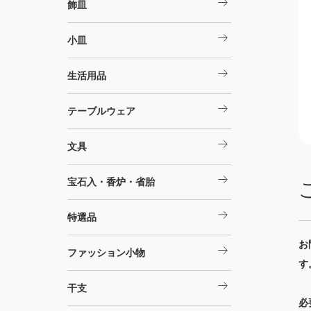
arrow_right_alt
飾皿
arrow_right_alt
小皿
arrow_right_alt
生活用品
arrow_right_alt
テーブルウェア
arrow_right_alt
文具
arrow_right_alt
宝石入・香炉・省胎
arrow_right_alt
特選品
お
arrow_right_alt
ファッション小物
す
arrow_right_alt
干支
必