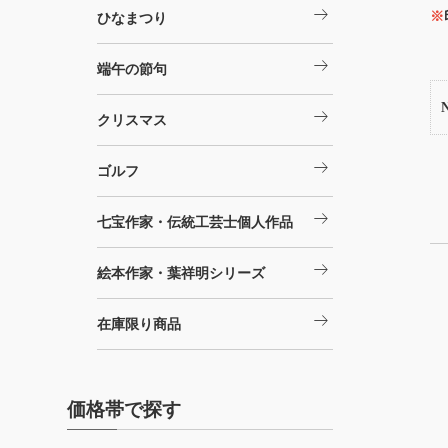
arrow_right_alt
※
ひなまつり
arrow_right_alt
端午の節句
arrow_right_alt
クリスマス
arrow_right_alt
ゴルフ
arrow_right_alt
七宝作家・伝統工芸士個人作品
arrow_right_alt
絵本作家・葉祥明シリーズ
arrow_right_alt
在庫限り商品
価格帯で探す