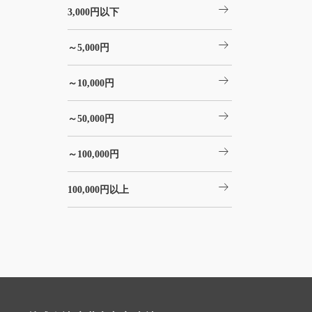
arrow_right_alt
3,000円以下
arrow_right_alt
～5,000円
arrow_right_alt
～10,000円
arrow_right_alt
～50,000円
arrow_right_alt
～100,000円
arrow_right_alt
100,000円以上