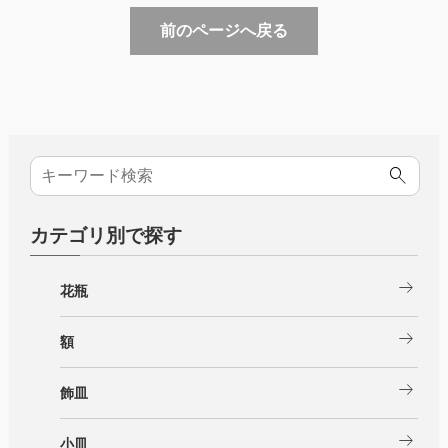
前のページへ戻る
カテゴリ別で探す
arrow_right_alt
花瓶
arrow_right_alt
額
arrow_right_alt
飾皿
arrow_right_alt
小皿