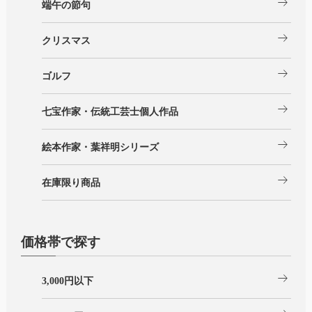
arrow_right_alt
端午の節句
arrow_right_alt
クリスマス
arrow_right_alt
ゴルフ
arrow_right_alt
七宝作家・伝統工芸士個人作品
arrow_right_alt
絵本作家・葉祥明シリーズ
arrow_right_alt
在庫限り商品
価格帯で探す
arrow_right_alt
3,000円以下