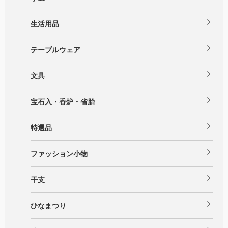
arrow_right_alt
生活用品
arrow_right_alt
テーブルウェア
arrow_right_alt
文具
arrow_right_alt
宝石入・香炉・省胎
arrow_right_alt
特選品
arrow_right_alt
ファッション小物
arrow_right_alt
干支
arrow_right_alt
ひなまつり