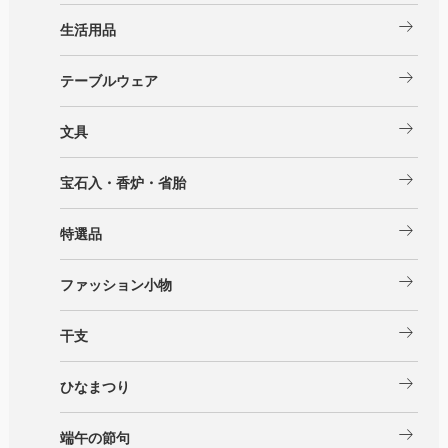
arrow_right_alt
生活用品
arrow_right_alt
テーブルウェア
arrow_right_alt
文具
arrow_right_alt
宝石入・香炉・省胎
arrow_right_alt
特選品
arrow_right_alt
ファッション小物
arrow_right_alt
干支
arrow_right_alt
ひなまつり
arrow_right_alt
端午の節句