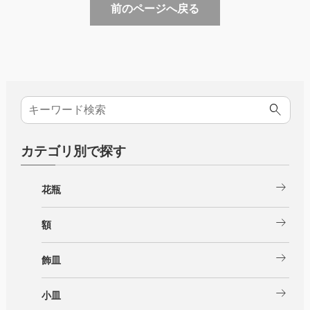
前のページへ戻る
カテゴリ別で探す
arrow_right_alt
花瓶
arrow_right_alt
額
arrow_right_alt
飾皿
arrow_right_alt
小皿