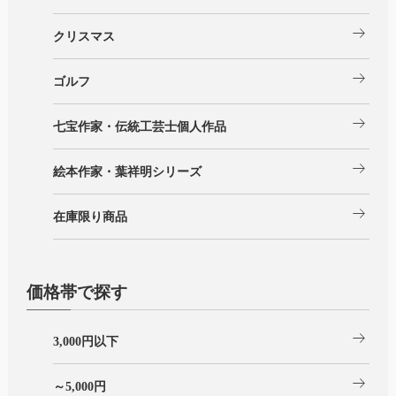
arrow_right_alt
クリスマス
arrow_right_alt
ゴルフ
arrow_right_alt
七宝作家・伝統工芸士個人作品
arrow_right_alt
絵本作家・葉祥明シリーズ
arrow_right_alt
在庫限り商品
価格帯で探す
arrow_right_alt
3,000円以下
arrow_right_alt
～5,000円