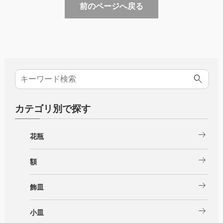
前のページへ戻る
カテゴリ別で探す
arrow_right_alt
花瓶
arrow_right_alt
額
arrow_right_alt
飾皿
arrow_right_alt
小皿