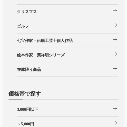
arrow_right_alt
クリスマス
arrow_right_alt
ゴルフ
arrow_right_alt
七宝作家・伝統工芸士個人作品
arrow_right_alt
絵本作家・葉祥明シリーズ
arrow_right_alt
在庫限り商品
価格帯で探す
arrow_right_alt
3,000円以下
arrow_right_alt
～5,000円