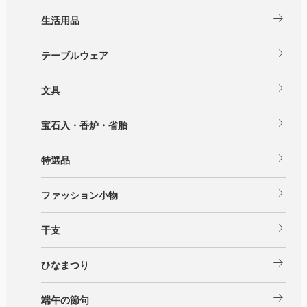
arrow_right_alt
生活用品
arrow_right_alt
テーブルウェア
arrow_right_alt
文具
arrow_right_alt
宝石入・香炉・省胎
arrow_right_alt
特選品
arrow_right_alt
ファッション小物
arrow_right_alt
干支
arrow_right_alt
ひなまつり
arrow_right_alt
端午の節句