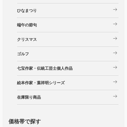
arrow_right_alt
ひなまつり
arrow_right_alt
端午の節句
arrow_right_alt
クリスマス
arrow_right_alt
ゴルフ
arrow_right_alt
七宝作家・伝統工芸士個人作品
arrow_right_alt
絵本作家・葉祥明シリーズ
arrow_right_alt
在庫限り商品
価格帯で探す