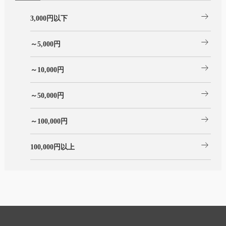
arrow_right_alt
3,000円以下
arrow_right_alt
～5,000円
arrow_right_alt
～10,000円
arrow_right_alt
～50,000円
arrow_right_alt
～100,000円
arrow_right_alt
100,000円以上