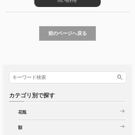
前のページへ戻る
カテゴリ別で探す
arrow_right_alt
花瓶
arrow_right_alt
額