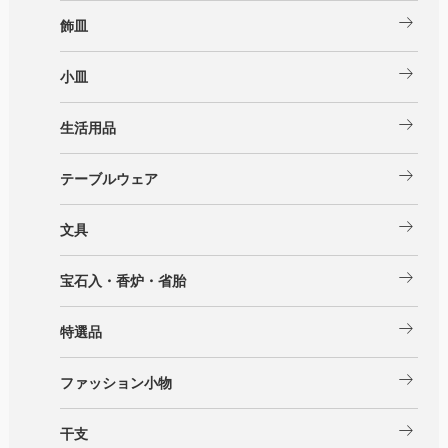
arrow_right_alt
飾皿
arrow_right_alt
小皿
arrow_right_alt
生活用品
arrow_right_alt
テーブルウェア
arrow_right_alt
文具
arrow_right_alt
宝石入・香炉・省胎
arrow_right_alt
特選品
arrow_right_alt
ファッション小物
arrow_right_alt
干支