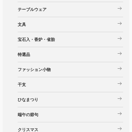
arrow_right_alt
テーブルウェア
arrow_right_alt
文具
arrow_right_alt
宝石入・香炉・省胎
arrow_right_alt
特選品
arrow_right_alt
ファッション小物
arrow_right_alt
干支
arrow_right_alt
ひなまつり
arrow_right_alt
端午の節句
arrow_right_alt
クリスマス