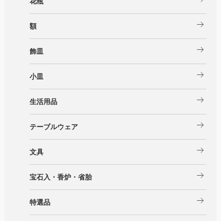
花瓶
arrow_right_alt
額
arrow_right_alt
飾皿
arrow_right_alt
小皿
arrow_right_alt
生活用品
arrow_right_alt
テーブルウェア
arrow_right_alt
文具
arrow_right_alt
宝石入・香炉・省胎
arrow_right_alt
特選品