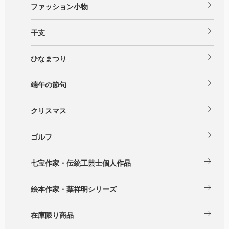
arrow_right_alt
ファッション小物
arrow_right_alt
干支
arrow_right_alt
ひなまつり
arrow_right_alt
端午の節句
arrow_right_alt
クリスマス
arrow_right_alt
ゴルフ
arrow_right_alt
七宝作家・伝統工芸士個人作品
arrow_right_alt
絵本作家・葉祥明シリーズ
arrow_right_alt
在庫限り商品