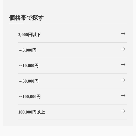
価格帯で探す
arrow_right_alt
3,000円以下
arrow_right_alt
～5,000円
arrow_right_alt
～10,000円
arrow_right_alt
～50,000円
arrow_right_alt
～100,000円
arrow_right_alt
100,000円以上