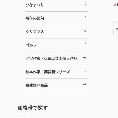
arrow_right_alt
ひなまつり
※
arrow_right_alt
端午の節句
arrow_right_alt
クリスマス
arrow_right_alt
ゴルフ
arrow_right_alt
七宝作家・伝統工芸士個人作品
arrow_right_alt
絵本作家・葉祥明シリーズ
arrow_right_alt
在庫限り商品
価格帯で探す