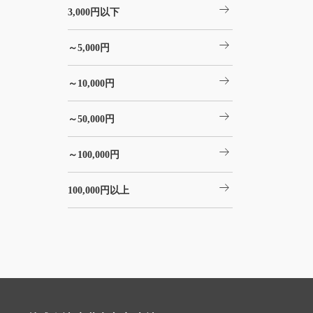
arrow_right_alt
3,000円以下
arrow_right_alt
～5,000円
arrow_right_alt
～10,000円
arrow_right_alt
～50,000円
arrow_right_alt
～100,000円
arrow_right_alt
100,000円以上