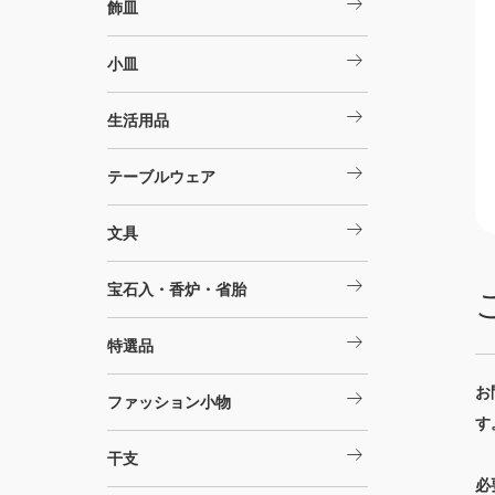
arrow_right_alt
飾皿
arrow_right_alt
小皿
arrow_right_alt
生活用品
arrow_right_alt
テーブルウェア
arrow_right_alt
文具
arrow_right_alt
宝石入・香炉・省胎
arrow_right_alt
特選品
お
arrow_right_alt
ファッション小物
す
arrow_right_alt
干支
必