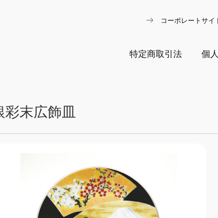
arrow_right_alt
コーポレートサイ
特定商取引法
個
銀彩末広飾皿