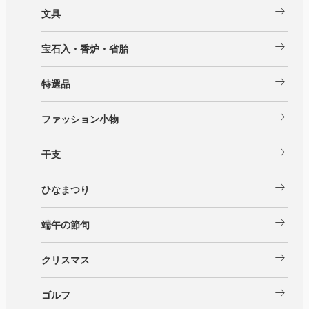
arrow_right_alt
文具
arrow_right_alt
宝石入・香炉・省胎
arrow_right_alt
特選品
arrow_right_alt
ファッション小物
arrow_right_alt
干支
arrow_right_alt
ひなまつり
arrow_right_alt
端午の節句
arrow_right_alt
クリスマス
arrow_right_alt
ゴルフ