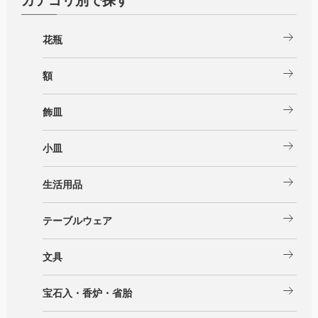
カテゴリ別で探す
arrow_right_alt
花瓶
arrow_right_alt
額
arrow_right_alt
飾皿
arrow_right_alt
小皿
arrow_right_alt
生活用品
arrow_right_alt
テーブルウェア
arrow_right_alt
文具
arrow_right_alt
宝石入・香炉・省胎