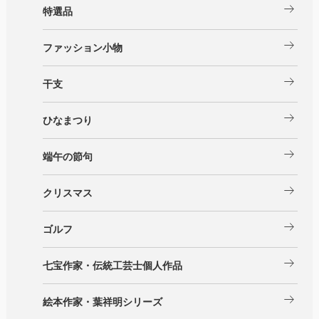
arrow_right_alt
特選品
arrow_right_alt
ファッション小物
arrow_right_alt
干支
arrow_right_alt
ひなまつり
arrow_right_alt
端午の節句
arrow_right_alt
クリスマス
arrow_right_alt
ゴルフ
arrow_right_alt
七宝作家・伝統工芸士個人作品
arrow_right_alt
絵本作家・葉祥明シリーズ