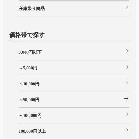
arrow_right_alt
在庫限り商品
価格帯で探す
arrow_right_alt
3,000円以下
arrow_right_alt
～5,000円
arrow_right_alt
～10,000円
arrow_right_alt
～50,000円
arrow_right_alt
～100,000円
arrow_right_alt
100,000円以上