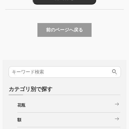
前のページへ戻る
カテゴリ別で探す
arrow_right_alt
花瓶
arrow_right_alt
額