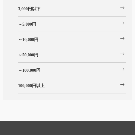
arrow_right_alt
3,000円以下
arrow_right_alt
～5,000円
arrow_right_alt
～10,000円
arrow_right_alt
～50,000円
arrow_right_alt
～100,000円
arrow_right_alt
100,000円以上