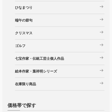
arrow_right_alt
ひなまつり
arrow_right_alt
端午の節句
arrow_right_alt
クリスマス
arrow_right_alt
ゴルフ
arrow_right_alt
七宝作家・伝統工芸士個人作品
arrow_right_alt
絵本作家・葉祥明シリーズ
arrow_right_alt
在庫限り商品
価格帯で探す