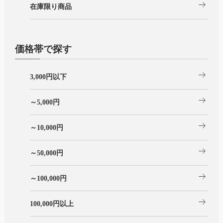
arrow_right_alt
在庫限り商品
価格帯で探す
arrow_right_alt
3,000円以下
arrow_right_alt
～5,000円
arrow_right_alt
～10,000円
arrow_right_alt
～50,000円
arrow_right_alt
～100,000円
arrow_right_alt
100,000円以上