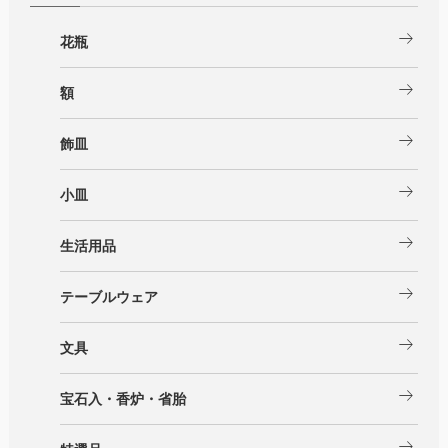
arrow_right_alt
花瓶
arrow_right_alt
額
arrow_right_alt
飾皿
arrow_right_alt
小皿
arrow_right_alt
生活用品
arrow_right_alt
テーブルウェア
arrow_right_alt
文具
arrow_right_alt
宝石入・香炉・省胎
arrow_right_alt