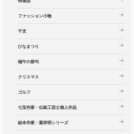
特選品
arrow_right_alt
ファッション小物
arrow_right_alt
干支
arrow_right_alt
ひなまつり
arrow_right_alt
端午の節句
arrow_right_alt
クリスマス
arrow_right_alt
ゴルフ
arrow_right_alt
七宝作家・伝統工芸士個人作品
arrow_right_alt
絵本作家・葉祥明シリーズ