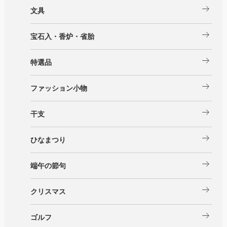
arrow_right_alt
文具
arrow_right_alt
宝石入・香炉・省胎
arrow_right_alt
特選品
arrow_right_alt
ファッション小物
arrow_right_alt
干支
arrow_right_alt
ひなまつり
arrow_right_alt
端午の節句
arrow_right_alt
クリスマス
arrow_right_alt
ゴルフ