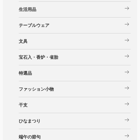
arrow_right_alt
生活用品
arrow_right_alt
テーブルウェア
arrow_right_alt
文具
arrow_right_alt
宝石入・香炉・省胎
arrow_right_alt
特選品
arrow_right_alt
ファッション小物
arrow_right_alt
干支
arrow_right_alt
ひなまつり
arrow_right_alt
端午の節句