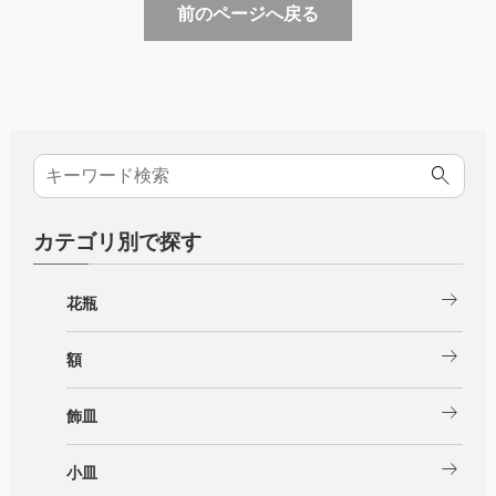
前のページへ戻る
カテゴリ別で探す
arrow_right_alt
花瓶
arrow_right_alt
額
arrow_right_alt
飾皿
arrow_right_alt
小皿