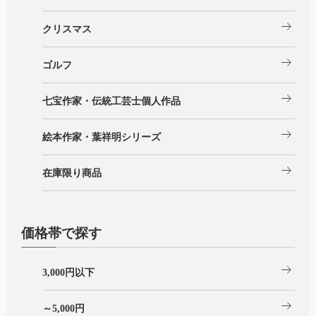
arrow_right_alt
クリスマス
arrow_right_alt
ゴルフ
arrow_right_alt
七宝作家・伝統工芸士個人作品
arrow_right_alt
絵本作家・葉祥明シリーズ
arrow_right_alt
在庫限り商品
価格帯で探す
arrow_right_alt
3,000円以下
arrow_right_alt
～5,000円