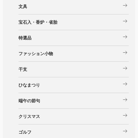
arrow_right_alt
文具
arrow_right_alt
宝石入・香炉・省胎
arrow_right_alt
特選品
arrow_right_alt
ファッション小物
arrow_right_alt
干支
arrow_right_alt
ひなまつり
arrow_right_alt
端午の節句
arrow_right_alt
クリスマス
arrow_right_alt
ゴルフ