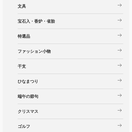
arrow_right_alt
文具
arrow_right_alt
宝石入・香炉・省胎
arrow_right_alt
特選品
arrow_right_alt
ファッション小物
arrow_right_alt
干支
arrow_right_alt
ひなまつり
arrow_right_alt
端午の節句
arrow_right_alt
クリスマス
arrow_right_alt
ゴルフ