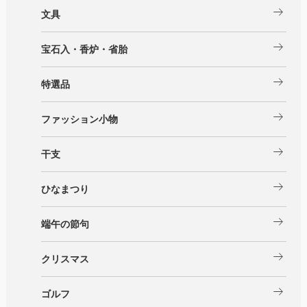
arrow_right_alt
文具
arrow_right_alt
宝石入・香炉・省胎
arrow_right_alt
特選品
arrow_right_alt
ファッション小物
arrow_right_alt
干支
arrow_right_alt
ひなまつり
arrow_right_alt
端午の節句
arrow_right_alt
クリスマス
arrow_right_alt
ゴルフ