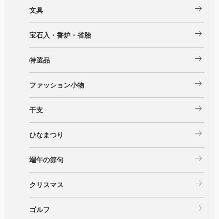
arrow_right_alt
文具
arrow_right_alt
宝石入・香炉・省胎
arrow_right_alt
特選品
arrow_right_alt
ファッション小物
arrow_right_alt
干支
arrow_right_alt
ひなまつり
arrow_right_alt
端午の節句
arrow_right_alt
クリスマス
arrow_right_alt
ゴルフ