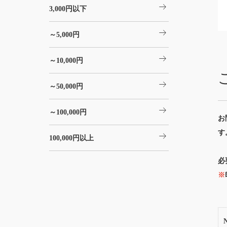
arrow_right_alt
3,000円以下
arrow_right_alt
～5,000円
arrow_right_alt
～10,000円
arrow_right_alt
～50,000円
arrow_right_alt
～100,000円
お
す
arrow_right_alt
100,000円以上
必
※