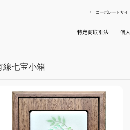
arrow_right_alt
コーポレートサイ
特定商取引法
個
有線七宝小箱