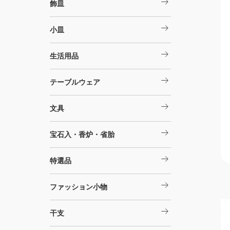
arrow_right_alt
飾皿
arrow_right_alt
小皿
arrow_right_alt
生活用品
arrow_right_alt
テーブルウェア
arrow_right_alt
文具
arrow_right_alt
宝石入・香炉・省胎
arrow_right_alt
特選品
arrow_right_alt
ファッション小物
arrow_right_alt
干支