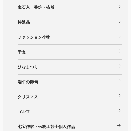
arrow_right_alt
宝石入・香炉・省胎
arrow_right_alt
特選品
arrow_right_alt
ファッション小物
arrow_right_alt
干支
arrow_right_alt
ひなまつり
arrow_right_alt
端午の節句
arrow_right_alt
クリスマス
arrow_right_alt
ゴルフ
arrow_right_alt
七宝作家・伝統工芸士個人作品