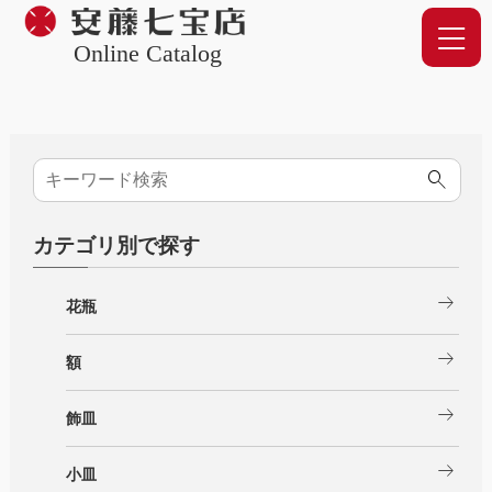
Online Catalog
カテゴリ別で探す
arrow_right_alt
花瓶
arrow_right_alt
額
arrow_right_alt
飾皿
arrow_right_alt
小皿