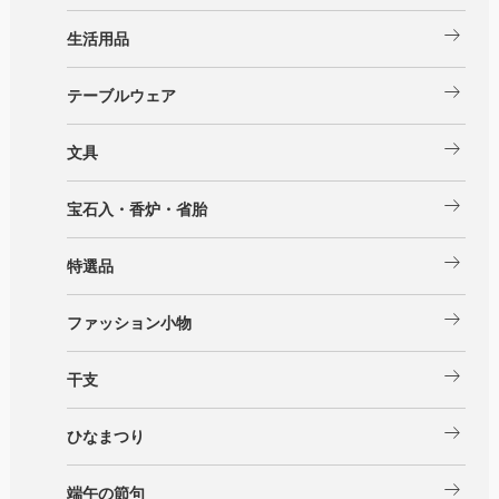
arrow_right_alt
生活用品
arrow_right_alt
テーブルウェア
arrow_right_alt
文具
arrow_right_alt
宝石入・香炉・省胎
arrow_right_alt
特選品
arrow_right_alt
ファッション小物
arrow_right_alt
干支
arrow_right_alt
ひなまつり
arrow_right_alt
端午の節句