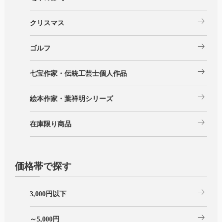
arrow_right_alt
クリスマス
arrow_right_alt
ゴルフ
arrow_right_alt
七宝作家・伝統工芸士個人作品
arrow_right_alt
絵本作家・葉祥明シリーズ
arrow_right_alt
在庫限り商品
価格帯で探す
arrow_right_alt
3,000円以下
arrow_right_alt
～5,000円